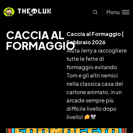
Menu
CACCIA AL
Caccia
al
Formaggio |
Febbraio
2026
FORMAGGIO
Aiuta
Jerry
a
raccogliere
tutte
le
fette
di
formaggio
evitando
Tom
e
gli
altri
nemici
nella
classica
casa
del
cartone
animato,
in
un
arcade
sempre
più
difficile
livello
dopo
livello!