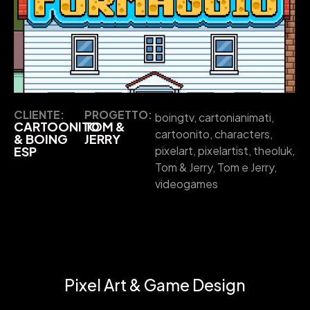
CLIENTE:
PROGETTO:
boingtv
,
cartonianimati
,
CARTOONITO
TOM &
cartoonito
,
characters
,
& BOING
JERRY
ESP
pixelart
,
pixelartist
,
theoluk
,
Tom & Jerry
,
Tom e Jerry
,
videogames
Pixel Art & Game Design