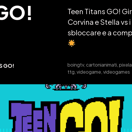
 GO!
Teen Titans GO! Gir
Corvina e Stella vs 
sbloccare e a compl
boingtv
,
cartonianimati
,
pixela
S GO!
ttg
,
videogame
,
videogames