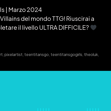
ls | Marzo 2024
i Villains del mondo TTG! Riuscirai a
etare il livello ULTRA DIFFICILE?
rt
,
pixelartist
,
teentitansgo
,
teentitansgogirls
,
theoluk
,