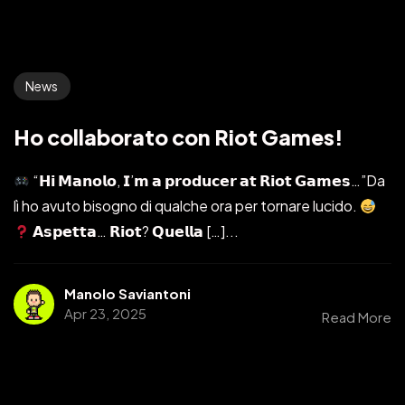
News
Ho collaborato con Riot Games!
“𝗛𝗶 𝗠𝗮𝗻𝗼𝗹𝗼, 𝗜’𝗺 𝗮 𝗽𝗿𝗼𝗱𝘂𝗰𝗲𝗿 𝗮𝘁 𝗥𝗶𝗼𝘁 𝗚𝗮𝗺𝗲𝘀…”Da
lì ho avuto bisogno di qualche ora per tornare lucido.
𝗔𝘀𝗽𝗲𝘁𝘁𝗮… 𝗥𝗶𝗼𝘁? 𝗤𝘂𝗲𝗹𝗹𝗮 […]...
Manolo Saviantoni
Apr 23, 2025
Read More