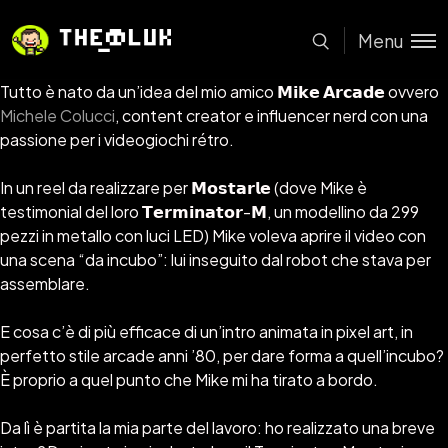
Menu
Tutto è nato da un’idea del mio amico 𝗠𝗶𝗸𝗲 𝗔𝗿𝗰𝗮𝗱𝗲 ovvero
Michele Colucci
, content creator e influencer nerd con una
passione per i videogiochi rétro.
In un reel da realizzare per 𝗠𝗼𝘀𝘁𝗮𝗿𝗹𝗲 (dove Mike è
testimonial del loro 𝗧𝗲𝗿𝗺𝗶𝗻𝗮𝘁𝗼𝗿-𝗠, un modellino da 299
pezzi in metallo con luci LED) Mike voleva aprire il video con
una scena “da incubo”: lui inseguito dal robot che stava per
assemblare.
E cosa c’è di più efficace di un’intro animata in pixel art, in
perfetto stile arcade anni ’80, per dare forma a quell’incubo?
È proprio a quel punto che Mike mi ha tirato a bordo.
Da lì è partita la mia parte del lavoro: ho realizzato una breve