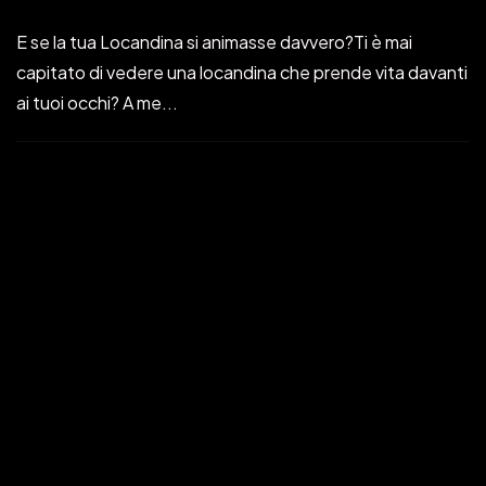
E se la tua Locandina si animasse davvero?Ti è mai
capitato di vedere una locandina che prende vita davanti
©2024 The_Oluk, All Rights
ai tuoi occhi? A me...
Theme by © The_Oluk
Reserved.
Manolo Saviantoni
Nov 25, 2025
Read More