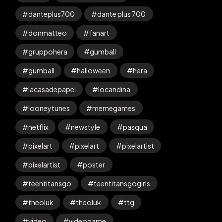
danteplus700
dante plus 700
donmatteo
fanart
gruppohera
gumball
gumball
halloween
hera
lacasadepapel
locandina
looneytunes
memegames
netflix
newstyle
pasqua
pixelart
pixelart
pixelartist
pixelartist
poster
teentitansgo
teentitansgogirls
theoluk
theoluk
ttg
video
videogame