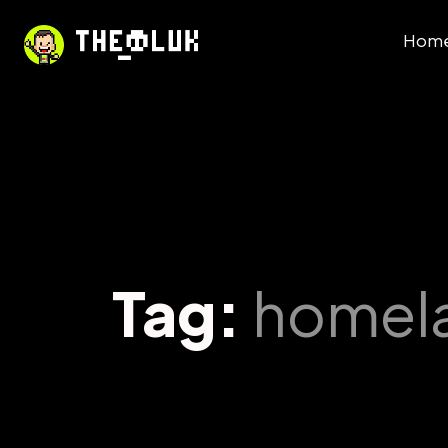
Hom
Tag:
homel