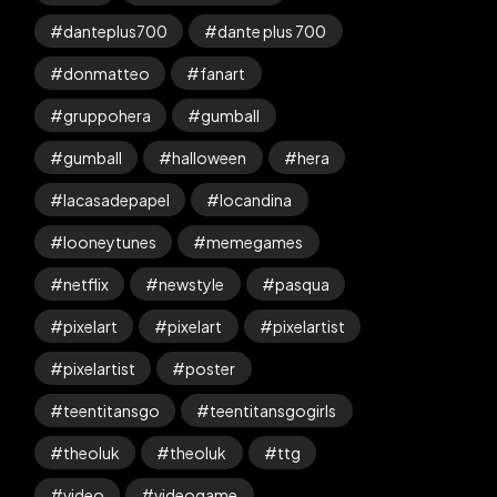
danteplus700
dante plus 700
donmatteo
fanart
gruppohera
gumball
gumball
halloween
hera
lacasadepapel
locandina
looneytunes
memegames
netflix
newstyle
pasqua
pixelart
pixelart
pixelartist
pixelartist
poster
teentitansgo
teentitansgogirls
theoluk
theoluk
ttg
video
videogame