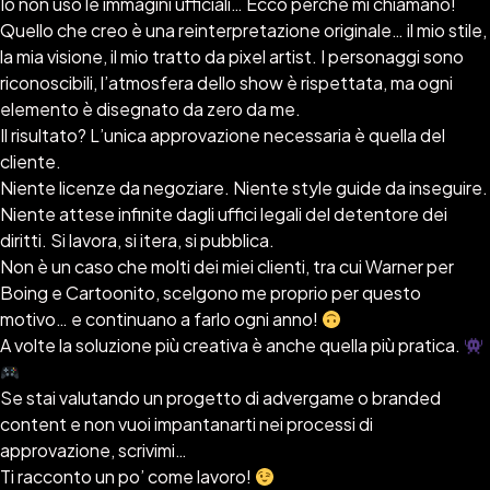
Io non uso le immagini ufficiali… Ecco perché mi chiamano!
Quello che creo è una reinterpretazione originale… il mio stile,
la mia visione, il mio tratto da pixel artist. I personaggi sono
riconoscibili, l’atmosfera dello show è rispettata, ma ogni
elemento è disegnato da zero da me.
Il risultato? L’unica approvazione necessaria è quella del
cliente.
Niente licenze da negoziare. Niente style guide da inseguire.
Niente attese infinite dagli uffici legali del detentore dei
diritti. Si lavora, si itera, si pubblica.
Non è un caso che molti dei miei clienti, tra cui Warner per
Boing e Cartoonito, scelgono me proprio per questo
motivo… e continuano a farlo ogni anno!
A volte la soluzione più creativa è anche quella più pratica.
Se stai valutando un progetto di advergame o branded
content e non vuoi impantanarti nei processi di
approvazione, scrivimi…
Ti racconto un po’ come lavoro!