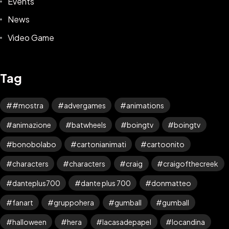
Events
News
Video Game
Tag
#mostra
advergames
animations
animazione
batwheels
boingtv
boingtv
bonobolabo
cartonianimati
cartoonito
Ti Interessano i Miei
characters
characters
craig
craigofthecreek
PIXEL ?
danteplus700
dante plus 700
donmatteo
fanart
gruppohera
gumball
gumball
CONTATTAMI QUI
halloween
hera
lacasadepapel
locandina