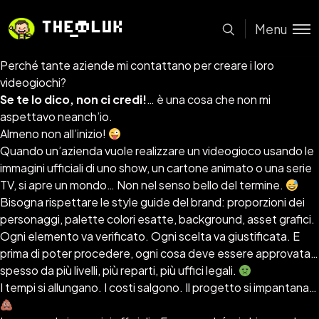
Menu
Perché tante aziende mi contattano per creare i loro
videogiochi?
Se te lo dico, non ci credi!
… è una cosa che non mi
aspettavo neanch’io.
Almeno non all’inizio!
Quando un’azienda vuole realizzare un videogioco usando le
immagini ufficiali di uno show, un cartone animato o una serie
TV, si apre un mondo… Non nel senso bello del termine.
Bisogna rispettare le style guide del brand: proporzioni dei
personaggi, palette colori esatte, background, asset grafici.
Ogni elemento va verificato. Ogni scelta va giustificata. E
prima di poter procedere, ogni cosa deve essere approvata…
spesso da più livelli, più reparti, più uffici legali.
I tempi si allungano. I costi salgono. Il progetto si impantana…