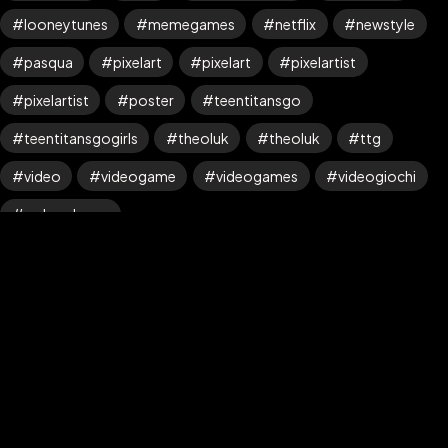
looneytunes
memegames
netflix
newstyle
pasqua
pixelart
pixelart
pixelartist
pixelartist
poster
teentitansgo
teentitansgogirls
theoluk
theoluk
ttg
©2024 The_Oluk, All Rights
Theme by © The_Oluk
video
videogame
videogames
videogiochi
Reserved.
webarebears