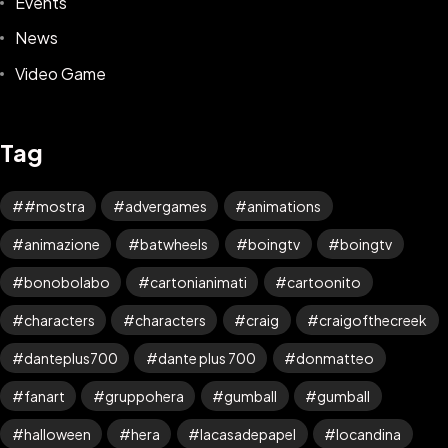
Events
News
Video Game
Tag
#mostra
advergames
animations
animazione
batwheels
boingtv
boingtv
bonobolabo
cartonianimati
cartoonito
Ti Interessano i Miei
characters
characters
craig
craigofthecreek
PIXEL ?
danteplus700
dante plus 700
donmatteo
fanart
gruppohera
gumball
gumball
CONTATTAMI QUI
halloween
hera
lacasadepapel
locandina