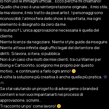
Io non uso le immagini ufficiali… Ecco perché mi chiamano!
Quello che creo è una reinterpretazione originale… il mio stile,
la mia visione, il mio tratto da pixel artist. I personaggi sono
riconoscibili, l’atmosfera dello show è rispettata, ma ogni
elemento è disegnato da zero da me.
Il risultato? L’unica approvazione necessaria è quella del
cliente.
Niente licenze da negoziare. Niente style guide da inseguire.
Niente attese infinite dagli uffici legali del detentore dei
diritti. Si lavora, si itera, si pubblica.
Non è un caso che molti dei miei clienti, tra cui Warner per
Boing e Cartoonito, scelgono me proprio per questo
motivo… e continuano a farlo ogni anno!
A volte la soluzione più creativa è anche quella più pratica.
Se stai valutando un progetto di advergame o branded
content e non vuoi impantanarti nei processi di
approvazione, scrivimi…
Ti racconto un po’ come lavoro!