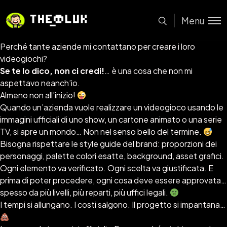
Menu
Perché tante aziende mi contattano per creare i loro
videogiochi?
Se te lo dico, non ci credi!
… è una cosa che non mi
aspettavo neanch’io.
Almeno non all’inizio!
Quando un’azienda vuole realizzare un videogioco usando le
immagini ufficiali di uno show, un cartone animato o una serie
TV, si apre un mondo… Non nel senso bello del termine.
Bisogna rispettare le style guide del brand: proporzioni dei
personaggi, palette colori esatte, background, asset grafici.
Ogni elemento va verificato. Ogni scelta va giustificata. E
prima di poter procedere, ogni cosa deve essere approvata…
spesso da più livelli, più reparti, più uffici legali.
I tempi si allungano. I costi salgono. Il progetto si impantana…