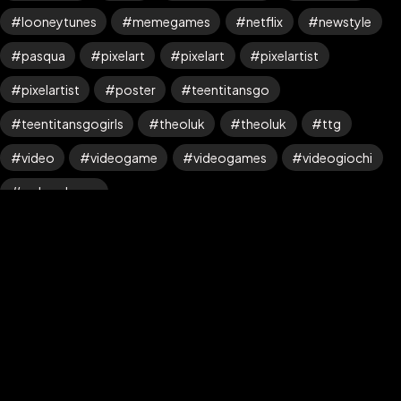
looneytunes
memegames
netflix
newstyle
pasqua
pixelart
pixelart
pixelartist
pixelartist
poster
teentitansgo
teentitansgogirls
theoluk
theoluk
ttg
©2024 The_Oluk, All Rights
Theme by © The_Oluk
video
videogame
videogames
videogiochi
Reserved.
webarebears